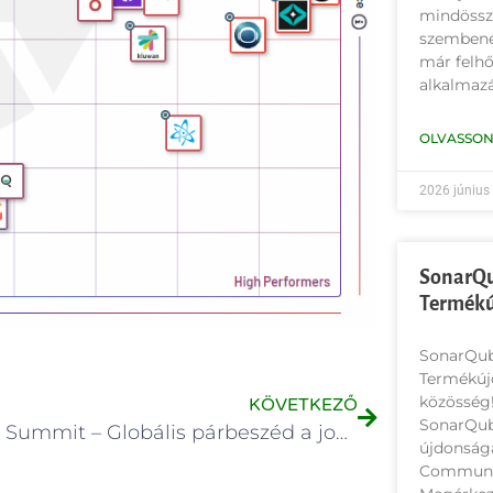
mindössze
szembené
már felh
alkalmazá
OLVASSON
2026 június
SonarQu
Termék
SonarQub
Termékúj
közösség!
KÖVETKEZŐ
SonarQube
Sonar Summit – Globális párbeszéd a jobb szoftverek fejlesztéséről a mesterséges intelligencia korszakában
újdonsága
Communit