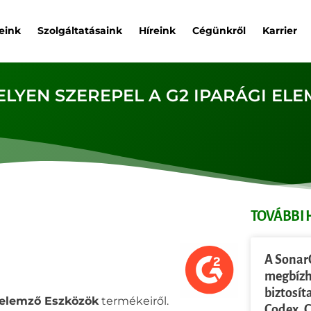
eink
Szolgáltatásaink
Híreink
Cégünkről
Karrier
LYEN SZEREPEL A G2 IPARÁGI ELE
TOVÁBBI 
A Sonar
megbízh
biztosít
delemző Eszközök
termékeiről.
Codex, 