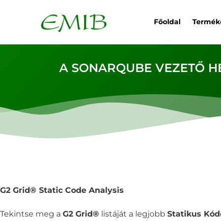
Főoldal
Termék
A SONARQUBE VEZETŐ HE
G2 Grid® Static Code Analysis
Tekintse meg a
G2 Grid®
listáját a legjobb
Statikus Kó