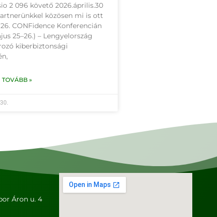
io 2 096 követő 2026.április.30
artnerünkkel közösen mi is ott
a 26. CONFidence Konferencián
jus 25–26.) – Lengyelország
ozó kiberbiztonsági
n,
 TOVÁBB »
 30.
or Áron u. 4