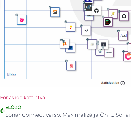
Forrás ide kattintva
ELŐZŐ
Sonar Connect Varsó: Maximalizálja Ön is a generatív AI projektek megtérülését! (ROI)