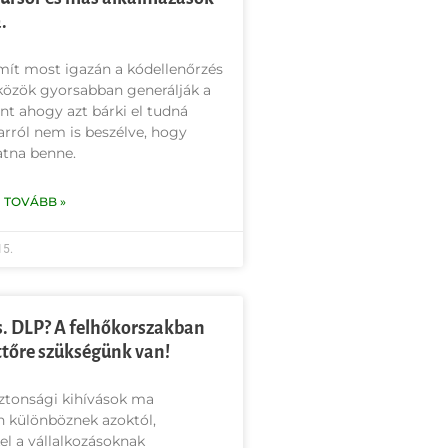
.
mít most igazán a kódellenőrzés
közök gyorsabban generálják a
nt ahogy azt bárki el tudná
 arról nem is beszélve, hogy
tna benne.
 TOVÁBB »
15.
. DLP? A felhőkorszakban
tőre szükségünk van!
ztonsági kihívások ma
n különböznek azoktól,
l a vállalkozásoknak