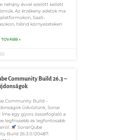
 néhány évvel ezelőtt kellett
zniük. Az érzékeny adatok ma
őplatformokon, SaaS-
sokon, hibrid környezeteken
 TOVÁBB »
 22.
be Community Build 26.3 –
újdonságok
e Community Build –
donságok Üdvözlünk, Sonar
 Íme egy gyors összefoglaló a
 legfrissebb és legfontosabb
iról:
SonarQube
y Build 26.3.0.120487: