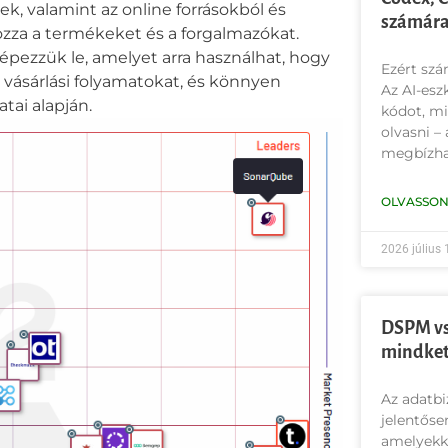
k, valamint az online forrásokból és
számára
ozza a termékeket és a forgalmazókat.
képezzük le, amelyet arra használhat, hogy
Ezért szá
 vásárlási folyamatokat, és könnyen
Az AI-esz
tai alapján.
kódot, mi
olvasni –
megbízha
OLVASSON
2026 július 
DSPM vs
mindket
Az adatbi
jelentőse
amelyekke