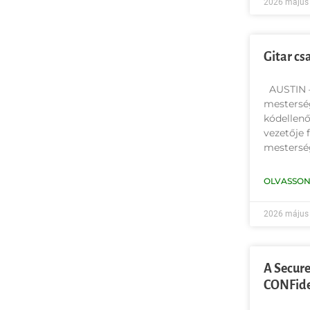
2026 május 
Gitar cs
AUSTIN —
mesterség
kódellenő
vezetője f
mesterség
OLVASSON
2026 május 
A Secure
CONFide