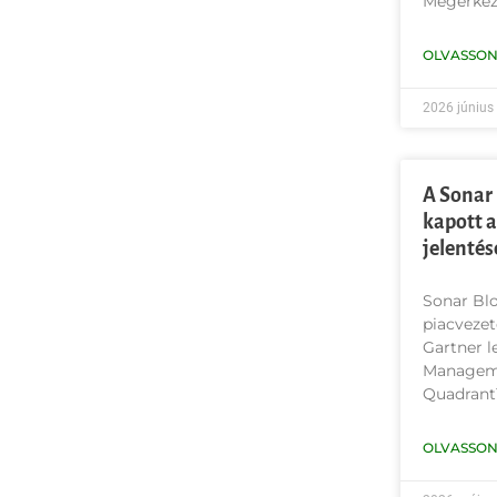
Megérkez
OLVASSON
2026 június
A Sonar 
kapott a
jelentés
Sonar Blo
piacvezet
Gartner l
Manageme
Quadrant
OLVASSON