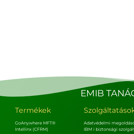
EMIB TANÁ
Termékek
Szolgáltatáso
GoAnywhere MFT®
Adatvédelmi megoldás
Intellinx (CFRM)
IBM i biztonsági szolgál