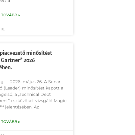
ett a
 TOVÁBB »
 10.
piacvezető minősítést
 Gartner® 2026
ében.
g — 2026. május 26. A Sonar
ő (Leader) minősítést kapott a
egelső, a „Technical Debt
nt” eszközöket vizsgáló Magic
™ jelentésében. Az
 TOVÁBB »