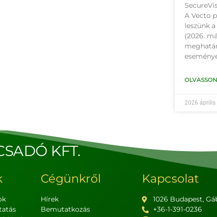
SecureVis
A Vecto p
leszünk 
(2026. má
meghatár
eseményé
OLVASSON
2026 április
CSADÓ KFT.
k
Cégünkről
Kapcsolat
ok
Hírek
1026 Budapest, Gáb
tatás
Bemutatkozás
+36-1-391-0236