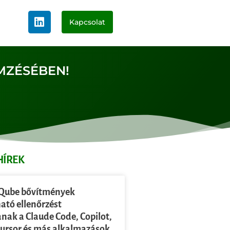
Kapcsolat
MZÉSÉBEN!
HÍREK
Qube bővítmények
ató ellenőrzést
anak a Claude Code, Copilot,
Cursor és más alkalmazások