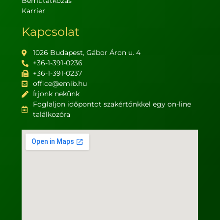
Bemutatkozás
Karrier
Kapcsolat
1026 Budapest, Gábor Áron u. 4
+36-1-391-0236
+36-1-391-0237
office@emib.hu
Írjonk nekünk
Foglaljon időpontot szakértőnkkel egy on-line
találkozóra