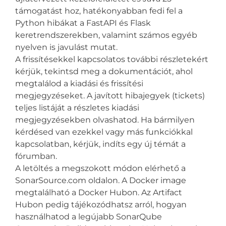
támogatást hoz, hatékonyabban fedi fel a
Python hibákat a FastAPI és Flask
keretrendszerekben, valamint számos egyéb
nyelven is javulást mutat.
A frissítésekkel kapcsolatos további részletekért
kérjük, tekintsd meg a dokumentációt, ahol
megtalálod a kiadási és frissítési
megjegyzéseket. A javított hibajegyek (tickets)
teljes listáját a részletes kiadási
megjegyzésekben olvashatod. Ha bármilyen
kérdésed van ezekkel vagy más funkciókkal
kapcsolatban, kérjük, indíts egy új témát a
fórumban.
A letöltés a megszokott módon elérhető a
SonarSource.com oldalon. A Docker image
megtalálható a Docker Hubon. Az Artifact
Hubon pedig tájékozódhatsz arról, hogyan
használhatod a legújabb SonarQube