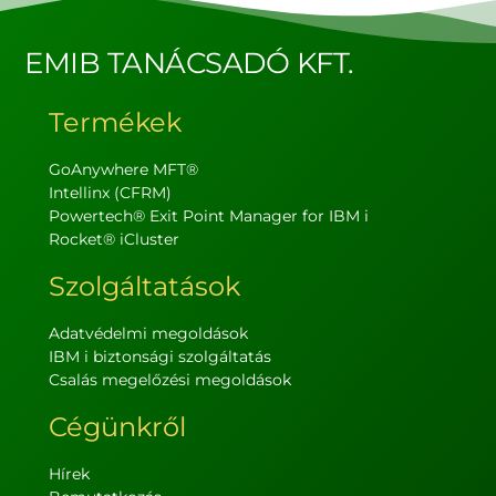
EMIB TANÁCSADÓ KFT.
Termékek
GoAnywhere MFT®
Intellinx (CFRM)
Powertech® Exit Point Manager for IBM i
Rocket® iCluster
Szolgáltatások
Adatvédelmi megoldások
IBM i biztonsági szolgáltatás
Csalás megelőzési megoldások
Cégünkről
Hírek