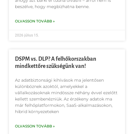
ahogy azt bárki el tudná olvasni – arról nem is
beszélve, hogy megbízhatna benne.
OLVASSON TOVÁBB »
2026 július 15.
DSPM vs. DLP? A felhőkorszakban
mindkettőre szükségünk van!
Az adatbiztonsági kihívások ma jelentősen
különböznek azoktól, amelyekkel a
vállalkozásoknak mindössze néhány évvel ezelőtt
kellett szembenézniük. Az érzékeny adatok ma
már felhőplatformokon, SaaS-alkalmazásokon,
hibrid környezeteken
OLVASSON TOVÁBB »