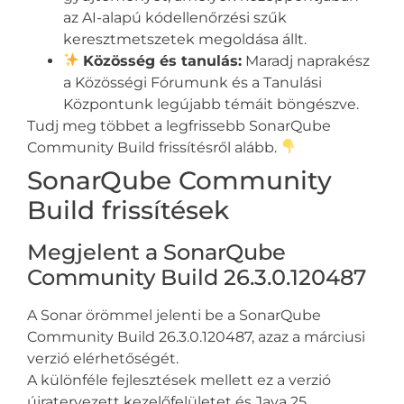
az AI-alapú kódellenőrzési szűk
keresztmetszetek megoldása állt.
Közösség és tanulás:
Maradj naprakész
a Közösségi Fórumunk és a Tanulási
Központunk legújabb témáit böngészve.
Tudj meg többet a legfrissebb SonarQube
Community Build frissítésről alább.
SonarQube Community
Build frissítések
Megjelent a SonarQube
Community Build 26.3.0.120487
A Sonar örömmel jelenti be a SonarQube
Community Build 26.3.0.120487, azaz a márciusi
verzió elérhetőségét.
A különféle fejlesztések mellett ez a verzió
újratervezett kezelőfelületet és Java 25