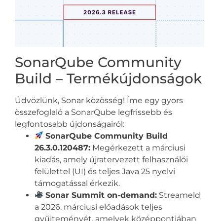
SonarQube Community
Build – Termékújdonságok
Üdvözlünk, Sonar közösség! Íme egy gyors
összefoglaló a SonarQube legfrissebb és
legfontosabb újdonságairól:
SonarQube Community Build
26.3.0.120487:
Megérkezett a márciusi
kiadás, amely újratervezett felhasználói
felülettel (UI) és teljes Java 25 nyelvi
támogatással érkezik.
Sonar Summit on-demand:
Streameld
a 2026. márciusi előadások teljes
gyűjteményét, amelyek középpontjában