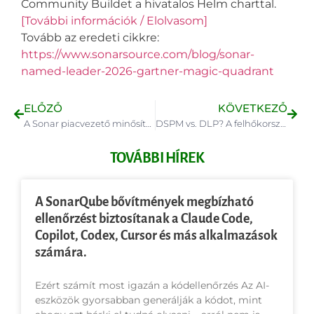
Community Buildet a hivatalos Helm charttal.
[További információk / Elolvasom]
Tovább az eredeti cikkre
:
https://www.sonarsource.com/blog/sonar-
named-leader-2026-gartner-magic-quadrant
ELŐZŐ
KÖVETKEZŐ
A Sonar piacvezető minősítést kapott a Gartner® 2026 jelentésében.
DSPM vs. DLP? A felhőkorszakban mindkettőre szükségünk van!
TOVÁBBI HÍREK
A SonarQube bővítmények megbízható
ellenőrzést biztosítanak a Claude Code,
Copilot, Codex, Cursor és más alkalmazások
számára.
Ezért számít most igazán a kódellenőrzés Az AI-
eszközök gyorsabban generálják a kódot, mint