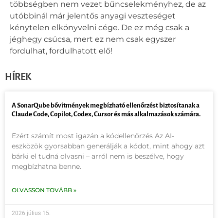
többségben nem vezet bűncselekményhez, de az
utóbbinál már jelentős anyagi veszteséget
kénytelen elkönyvelni cége. De ez még csak a
jéghegy csúcsa, mert ez nem csak egyszer
fordulhat, fordulhatott elő!
HÍREK
A SonarQube bővítmények megbízható ellenőrzést biztosítanak a
Claude Code, Copilot, Codex, Cursor és más alkalmazások számára.
Ezért számít most igazán a kódellenőrzés Az AI-
eszközök gyorsabban generálják a kódot, mint ahogy azt
bárki el tudná olvasni – arról nem is beszélve, hogy
megbízhatna benne.
OLVASSON TOVÁBB »
2026 július 15.