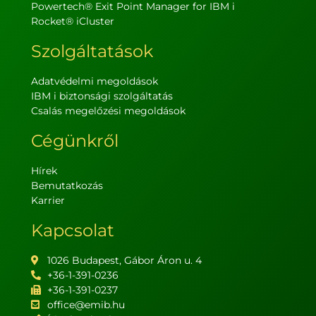
Powertech® Exit Point Manager for IBM i
Rocket® iCluster
Szolgáltatások
Adatvédelmi megoldások
IBM i biztonsági szolgáltatás
Csalás megelőzési megoldások
Cégünkről
Hírek
Bemutatkozás
Karrier
Kapcsolat
1026 Budapest, Gábor Áron u. 4
+36-1-391-0236
+36-1-391-0237
office@emib.hu