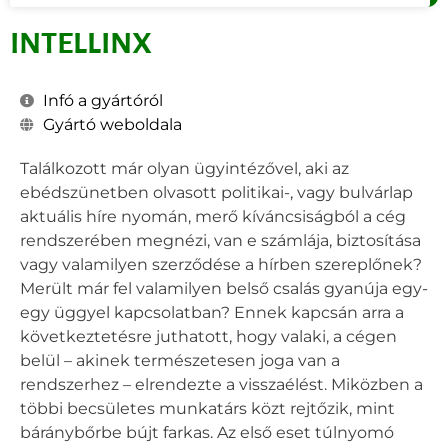
INTELLINX
Infó a gyártóról
Gyártó weboldala
Találkozott már olyan ügyintézővel, aki az
ebédszünetben olvasott politikai-, vagy bulvárlap
aktuális híre nyomán, merő kíváncsiságból a cég
rendszerében megnézi, van e számlája, biztosítása
vagy valamilyen szerződése a hírben szereplőnek?
Merült már fel valamilyen belső csalás gyanúja egy-
egy üggyel kapcsolatban? Ennek kapcsán arra a
következtetésre juthatott, hogy valaki, a cégen
belül – akinek természetesen joga van a
rendszerhez – elrendezte a visszaélést. Miközben a
többi becsületes munkatárs közt rejtőzik, mint
báránybőrbe bújt farkas. Az első eset túlnyomó