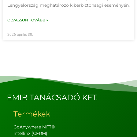
Lengyelország meghatározó kiberbiztonsági eseményén,
OLVASSON TOVÁBB »
2026 április 30.
EMIB TANÁCSADÓ KFT.
Termékek
GoAnywhere MFT®
Intellinx (CFRM)