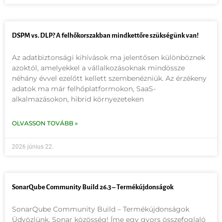
DSPM vs. DLP? A felhőkorszakban mindkettőre szükségünk van!
Az adatbiztonsági kihívások ma jelentősen különböznek
azoktól, amelyekkel a vállalkozásoknak mindössze
néhány évvel ezelőtt kellett szembenézniük. Az érzékeny
adatok ma már felhőplatformokon, SaaS-
alkalmazásokon, hibrid környezeteken
OLVASSON TOVÁBB »
2026 június 22.
SonarQube Community Build 26.3 – Termékújdonságok
SonarQube Community Build – Termékújdonságok
Üdvözlünk, Sonar közösség! Íme egy gyors összefoglaló