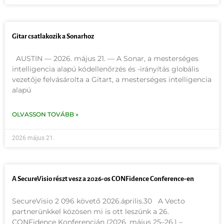
Gitar csatlakozik a Sonarhoz
AUSTIN — 2026. május 21. — A Sonar, a mesterséges
intelligencia alapú kódellenőrzés és -irányítás globális
vezetője felvásárolta a Gitart, a mesterséges intelligencia
alapú
OLVASSON TOVÁBB »
2026 május 21.
A SecureVisio részt vesz a 2026-os CONFidence Conference-en
SecureVisio 2 096 követő 2026.április.30 A Vecto
partnerünkkel közösen mi is ott leszünk a 26.
CONFidence Konferencián (2026. május 25–26.) –