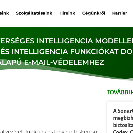
eink
Szolgáltatásaink
Híreink
Cégünkről
Karrier
ERSÉGES INTELLIGENCIA MODELLE
S INTELLIGENCIA FUNKCIÓKAT DO
LAPÚ E-MAIL-VÉDELEMHEZ
TOVÁBBI 
A Sonar
megbízh
biztosít
val vezérelt funkciók és fenyegetéskereső
Codex, 