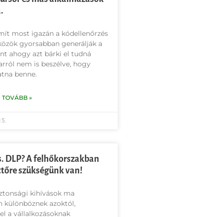
.
mít most igazán a kódellenőrzés
közök gyorsabban generálják a
nt ahogy azt bárki el tudná
 arról nem is beszélve, hogy
tna benne.
 TOVÁBB »
15.
. DLP? A felhőkorszakban
tőre szükségünk van!
ztonsági kihívások ma
n különböznek azoktól,
l a vállalkozásoknak