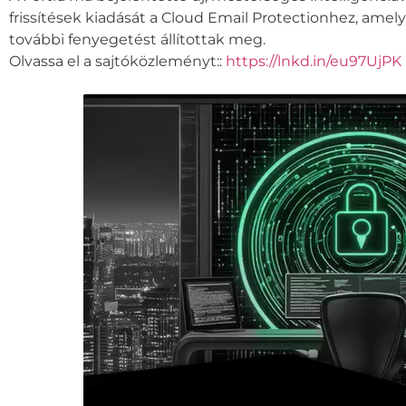
frissítések kiadását a Cloud Email Protectionhez, am
további fenyegetést állítottak meg.
Olvassa el a sajtóközleményt:
:
https://lnkd.in/eu97UjPK