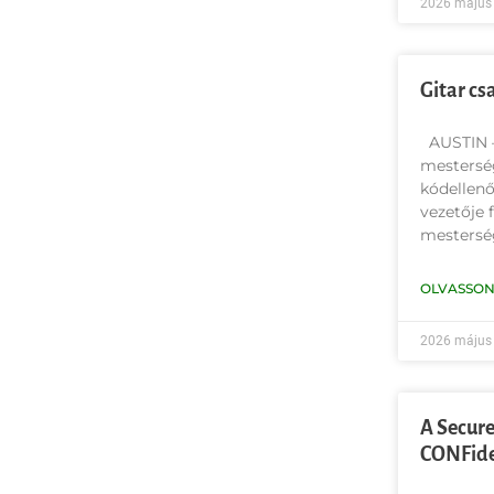
2026 május 
Gitar cs
AUSTIN —
mesterség
kódellenő
vezetője f
mesterség
OLVASSON
2026 május 
A Secure
CONFide