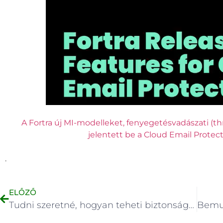
A Fortra új MI-modelleket, fenyegetésvadászati (thr
jelentett be a Cloud Email Protect
.
ELŐZŐ
Tudni szeretné, hogyan teheti biztonságossá a Netwrix ITDR megoldása a szervezetét?