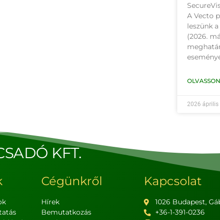
SecureVis
A Vecto p
leszünk 
(2026. má
meghatár
eseményé
OLVASSON
2026 április
CSADÓ KFT.
k
Cégünkről
Kapcsolat
ok
Hírek
1026 Budapest, Gáb
tatás
Bemutatkozás
+36-1-391-0236