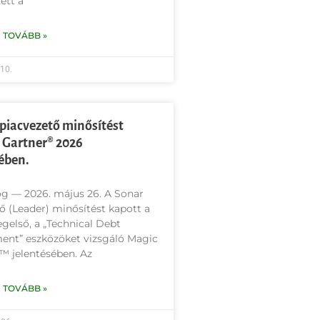
ett a
 TOVÁBB »
 10.
piacvezető minősítést
 Gartner® 2026
ében.
g — 2026. május 26. A Sonar
ő (Leader) minősítést kapott a
egelső, a „Technical Debt
nt” eszközöket vizsgáló Magic
™ jelentésében. Az
 TOVÁBB »