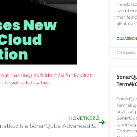
mindössze
szembené
már felh
alkalmazá
OLVASSON
2026 június
eat hunting) és felderítési funkciókat
SonarQu
ion szolgáltatásához.
Termék
SonarQub
Termékúj
közösség!
KÖVETKEZŐ
SonarQube
újdonsága
Bemutatkozik a SonarQube Advanced Security
Communit