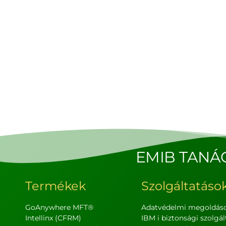
EMIB TANÁ
Termékek
Szolgáltatáso
GoAnywhere MFT®
Adatvédelmi megoldás
Intellinx (CFRM)
IBM i biztonsági szolgál