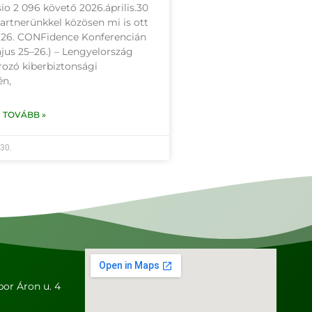
io 2 096 követő 2026.április.30
artnerünkkel közösen mi is ott
a 26. CONFidence Konferencián
jus 25–26.) – Lengyelország
ozó kiberbiztonsági
n,
 TOVÁBB »
 30.
or Áron u. 4