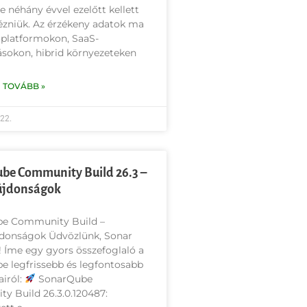
 néhány évvel ezelőtt kellett
zniük. Az érzékeny adatok ma
őplatformokon, SaaS-
sokon, hibrid környezeteken
 TOVÁBB »
 22.
be Community Build 26.3 –
újdonságok
e Community Build –
donságok Üdvözlünk, Sonar
 Íme egy gyors összefoglaló a
 legfrissebb és legfontosabb
iról:
SonarQube
y Build 26.3.0.120487: