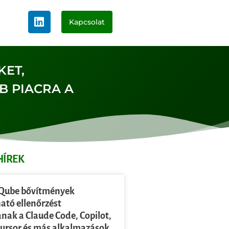
Kapcsolat
KET,
B PIACRA A
HÍREK
Qube bővítmények
ató ellenőrzést
anak a Claude Code, Copilot,
Cursor és más alkalmazások