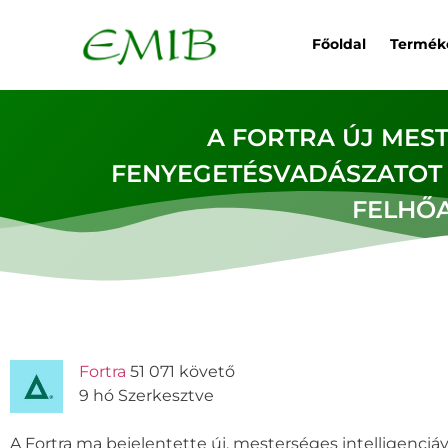
Főoldal
Termék
A FORTRA ÚJ MEST
FENYEGETÉSVADÁSZATOT É
FELHŐA
Fortra
51 071 követő
9 hó Szerkesztve
A Fortra ma bejelentette új, mesterséges intelligenciá