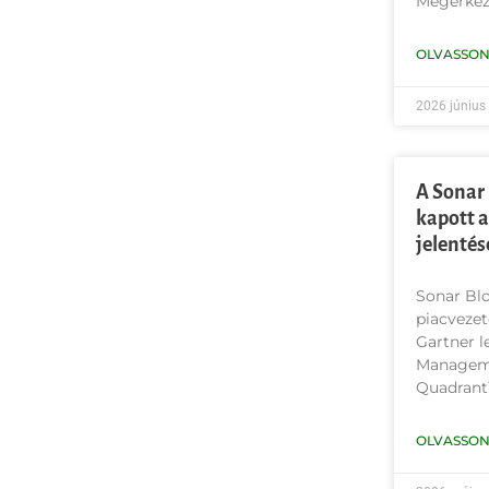
Megérkez
OLVASSON
2026 június
A Sonar 
kapott a
jelentés
Sonar Blo
piacvezet
Gartner l
Manageme
Quadrant
OLVASSON