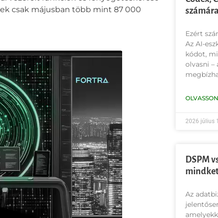
elyek csak májusban több mint 87 000
számára
Ezért szá
Az AI-esz
kódot, mi
olvasni –
megbízha
OLVASSON
2026 július 
DSPM vs
mindket
Az adatbi
jelentőse
amelyekke