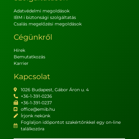
Adatvédelmi megoldások
IBM i biztonsági szolgáltatás
Csalás megelőzési megoldások
Cégünkről
Hírek
Bemutatkozás
Karrier
Kapcsolat
1026 Budapest, Gábor Áron u. 4
+36-1-391-0236
+36-1-391-0237
office@emib.hu
Írjonk nekünk
Foglaljon időpontot szakértőnkkel egy on-line
találkozóra