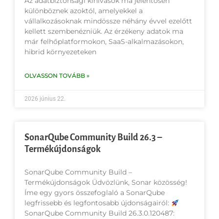
Az adatbiztonsági kihívások ma jelentősen
különböznek azoktól, amelyekkel a
vállalkozásoknak mindössze néhány évvel ezelőtt
kellett szembenézniük. Az érzékeny adatok ma
már felhőplatformokon, SaaS-alkalmazásokon,
hibrid környezeteken
OLVASSON TOVÁBB »
2026 június 22.
SonarQube Community Build 26.3 –
Termékújdonságok
SonarQube Community Build –
Termékújdonságok Üdvözlünk, Sonar közösség!
Íme egy gyors összefoglaló a SonarQube
legfrissebb és legfontosabb újdonságairól:
SonarQube Community Build 26.3.0.120487: