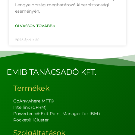
Lengyelország meghatározó kiberbiztonsági
eseményén,
OLVASSON TOVÁBB »
2026 április 30.
EMIB TANÁCSADÓ KFT.
Termékek
GoAnywhere MFT®
Intellinx (CFRM)
Powertech® Exit Point Manager for IBM i
Rocket® iCluster
Szolgáltatások