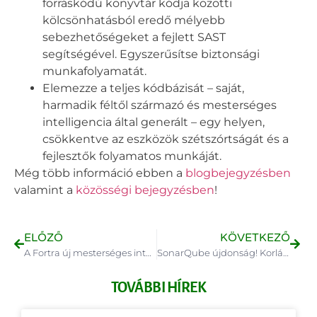
forráskódú könyvtár kódja közötti
kölcsönhatásból eredő mélyebb
sebezhetőségeket a fejlett SAST
segítségével.
Egyszerűsítse biztonsági
munkafolyamatát.
Elemezze a teljes kódbázisát – saját,
harmadik féltől származó és mesterséges
intelligencia által generált – egy helyen,
csökkentve az eszközök szétszórtságát és a
fejlesztők folyamatos munkáját.
Még több információ ebben a
blogbejegyzésben
valamint a
közösségi bejegyzésben
!
ELŐZŐ
KÖVETKEZŐ
A Fortra új mesterséges intelligencia modelleket, fenyegetésvadászatot és intelligencia funkciókat dob piacra a felhőalapú e-mail-védelemhez
SonarQube újdonság! Korlátozott hatókörű szervezeti tokenek érhetők el Team és Enterprise felhasználóknak
TOVÁBBI HÍREK